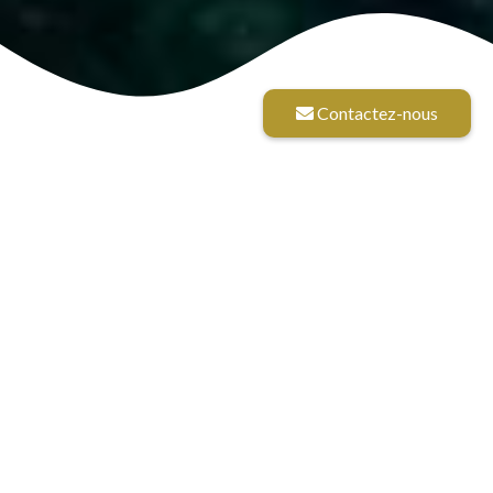
Contactez-nous
14 G$
La
20
+
plus
grande
d'actifs
années
administrés
d'expertises
par
en date de
succursale de
Diligence
mars 2024
Gestion de
Gestion de
patrimoine
Patrimoine*